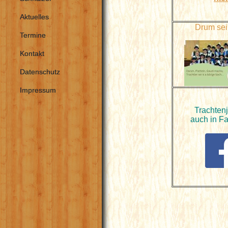
Aktuelles
Drum sei
Termine
Kontakt
Datenschutz
Impressum
Trachten
auch in F