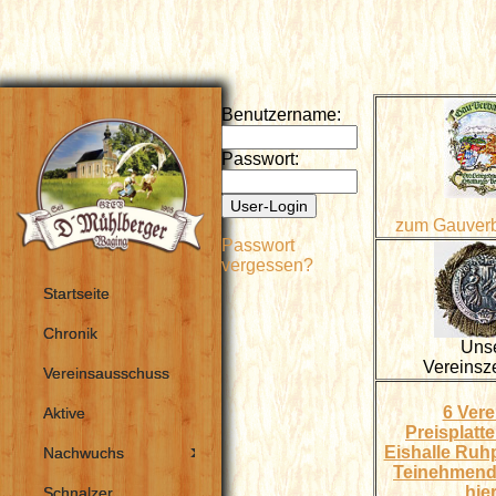
Benutzername:
Passwort:
zum Gauverb
Passwort
vergessen?
Startseite
Chronik
Uns
Vereinsz
Vereinsausschuss
6 Vere
Aktive
Preisplatte
Eishalle Ruh
Nachwuchs
Teinehmend
hier
Schnalzer